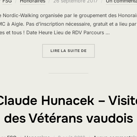
Publié
r
FSG
Honoraires
26 septembre 2017
Un commenta
le
Nordic-Walking organisée par le groupement des Honoraire
 à Aigle. Pas d’inscription nécessaire, gratuit et a lieu pa
tes et tous ! Date Heure Lieu de RDV Parcours …
« NORDIC WALKING »
LIRE LA SUITE DE
Claude Hunacek – Visit
des Vétérans vaudois