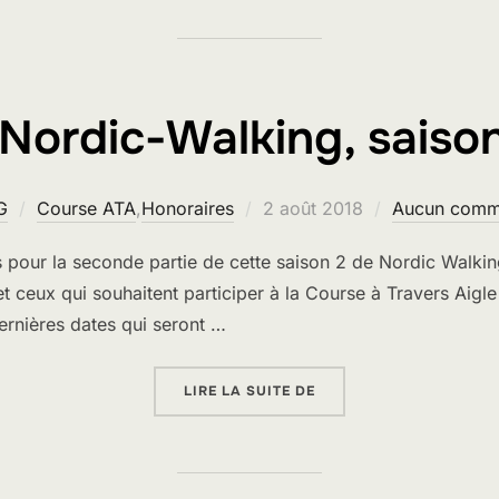
Nordic-Walking, saison 
Publié
G
Course ATA
,
Honoraires
2 août 2018
Aucun comm
le
es pour la seconde partie de cette saison 2 de Nordic Walkin
et ceux qui souhaitent participer à la Course à Travers Aigle
ernières dates qui seront …
« WALKING OU NORDIC-W
LIRE LA SUITE DE