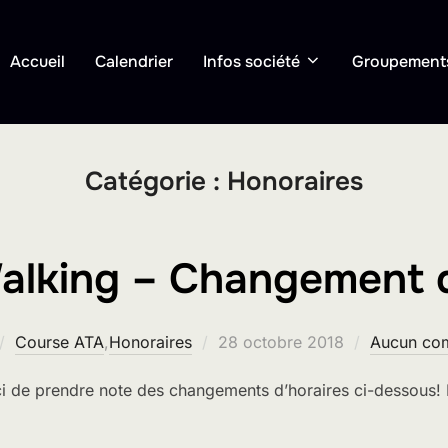
Accueil
Calendrier
Infos société
Groupement
Catégorie :
Honoraires
alking – Changement d
Publié
Course ATA
,
Honoraires
28 octobre 2018
Aucun co
le
ci de prendre note des changements d’horaires ci-dessous!