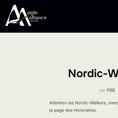
Aller
au
contenu
Nordic-W
par
FSG
Attention les Nordic-Walkers, mer
la page des Honoraires.