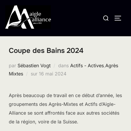
Aller
au
Rechercher :
PERM
contenu
Coupe des Bains 2024
par
Sébastien Vogt
dans
Actifs - Actives
,
Agrès
Publié
Mixtes
sur
16 mai 2024
le
Après beaucoup de travail en ce début d’année, les
groupements des Agrès-Mixtes et Actifs d’Aigle-
Alliance se sont affrontés face aux autres sociétés
de la région, voire de la Suisse.