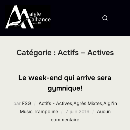
Aller
au
Rechercher :
PERM
contenu
Catégorie :
Actifs – Actives
Le week-end qui arrive sera
gymnique!
par
FSG
Actifs - Actives
,
Agrès Mixtes
,
Aigl'in
Publié
Music
,
Trampoline
7 juin 2016
Aucun
le
commentaire