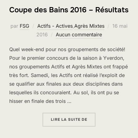
Coupe des Bains 2016 – Résultats
Publié
par
FSG
Actifs - Actives
,
Agrès Mixtes
16 mai
le
2016
Aucun commentaire
Quel week-end pour nos groupements de société!
Pour le premier concours de la saison à Yverdon,
nos groupements Actifs et Agrès Mixtes ont frappé
très fort. Samedi, les Actifs ont réalisé l’exploit de
se qualifier aux finales aux deux disciplines dans
lesquelles ils concouraient. Au sol, ils ont pu se
hisser en finale des trois …
« COUPE DES BAINS 201
LIRE LA SUITE DE