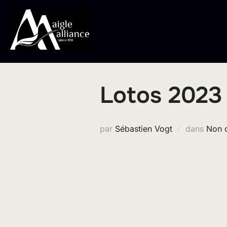
Aller
au
contenu
Lotos 2023
par
Sébastien Vogt
dans
Non 