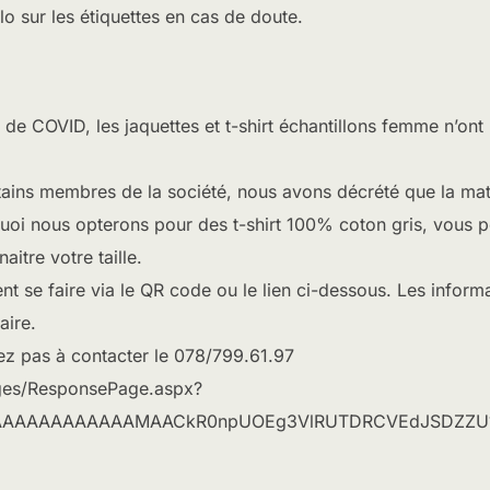
ylo sur les étiquettes en cas de doute.
de COVID, les jaquettes et t-shirt échantillons femme n’on
ains membres de la société, nous avons décrété que la matiè
rquoi nous opterons pour des t-shirt 100% coton gris, vou
aitre votre taille.
 se faire via le QR code ou le lien ci-dessous. Les inform
aire.
tez pas à contacter le 078/799.61.97
ages/ResponsePage.aspx?
rQAAAAAAAAAAAAMAACkR0npUOEg3VlRUTDRCVEdJSDZZ