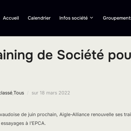
Accueil
Calendrier
Infos société
Groupement
ining de Société po
Publié
classé
,
Tous
sur
18 mars 2022
le
vaudoise de juin prochain, Aigle-Alliance renouvelle ses tra
s essayages à l’EPCA.