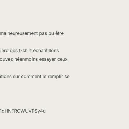
t malheureusement pas pu être
re des t-shirt échantillons
s pouvez néanmoins essayer ceux
ations sur comment le remplir se
U1dHNFRCWUVPSy4u