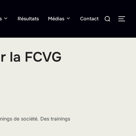
Rechercher :
s
Résultats
Médias
Contact
PER
ur la FCVG
inings de société. Des trainings