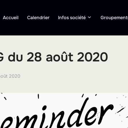
Accueil
Calendrier
Infos société
Groupement
G du 28 août 2020
ié
août 2020