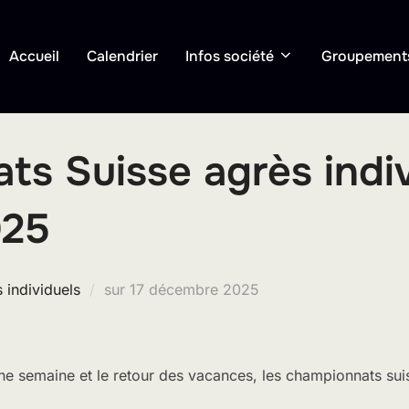
Accueil
Calendrier
Infos société
Groupement
s Suisse agrès indiv
025
Publié
 individuels
sur
17 décembre 2025
le
e semaine et le retour des vacances, les championnats sui