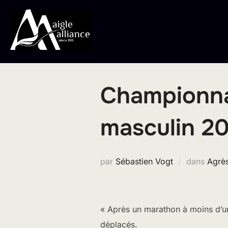
Aller
au
contenu
Championnat
masculin 2
par
Sébastien Vogt
dans
Agrès
« Après un marathon à moins d’un
déplacés.