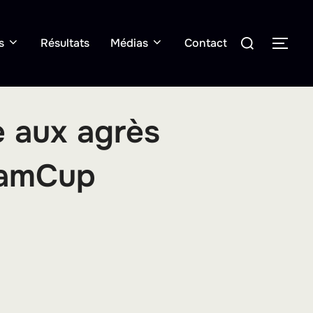
Rechercher :
s
Résultats
Médias
Contact
PER
e aux agrès
TeamCup