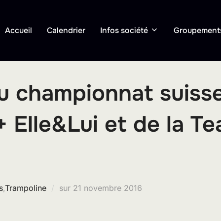
Accueil
Calendrier
Infos société
Groupement
u championnat suiss
 + Elle&Lui et de la 
Publié
s
,
Trampoline
sur
21 novembre 2016
le