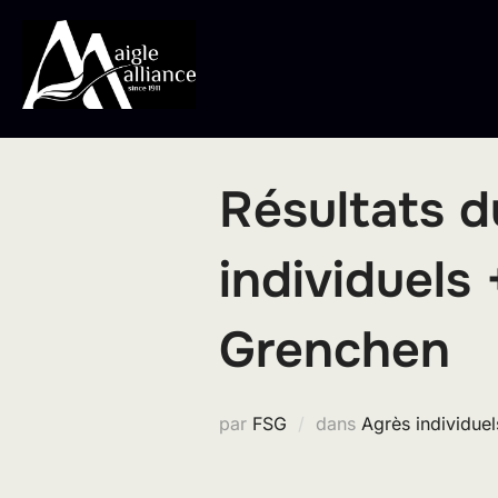
Aller
au
contenu
Résultats d
individuels
Grenchen
par
FSG
dans
Agrès individuel