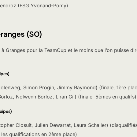
 Gendroz (FSG Yvonand-Pomy)
ranges (SO)
 à Granges pour la TeamCup et le moins que l’on puisse dire
ipes)
Holenweg, Simon Progin, Jimmy Raymond) (finale, 1ère plac
orloz, Nolwenn Borloz, Liran Gil) (finale, 5èmes en qualifs)
uipes)
opher Closuit, Julien Dewarrat, Laura Schaller) (disqualifiés
é les qualifications en 2ème place)